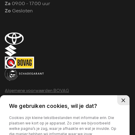
Za
09.00 - 17.00 uur
Zo
Gesloten
Algemene voorwaarden BOVAG
Privacy policy
We gebruiken cookies, wil je dat?
Cookies zijn kleine tekstbestanden met informatie erin. Die
plaatsen we kort op je apparaat. Zo zien we bijvoorbeeld
welke pagina’s je zag, waar je afhaakte en wat je invulde. Op
2026 - Krimpen aan den IJssel
die manier hebben wij informatie waar we jouw