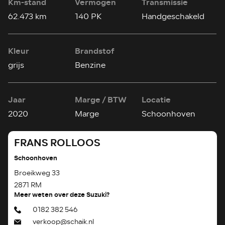
Km-stand
Vermogen
Transmissie
62.473 km
140 PK
Handgeschakeld
Kleur
Brandstof
grijs
Benzine
Jaar
Marge / BTW
Locatie
2020
Marge
Schoonhoven
FRANS ROLLOOS
Schoonhoven
Broeikweg 33
2871 RM
Meer weten over deze Suzuki?
0182 382 546
verkoop@schaik.nl