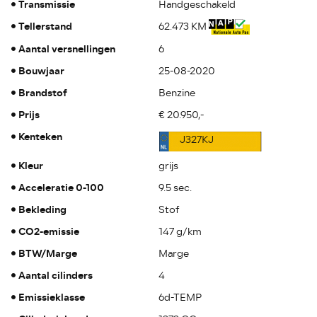
Transmissie
Handgeschakeld
Tellerstand
62.473 KM
Aantal versnellingen
6
Bouwjaar
25-08-2020
Brandstof
Benzine
Prijs
€ 20.950,-
Kenteken
J327KJ
Kleur
grijs
Acceleratie 0-100
9.5 sec.
Bekleding
Stof
CO2-emissie
147 g/km
BTW/Marge
Marge
Aantal cilinders
4
Emissieklasse
6d-TEMP