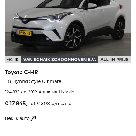
Toyota C-HR
T
1.8 Hybrid Style Ultimate
2
124.832 km
2019
Automaat
Hybride
19
€ 17.845,-
€
of
€ 308 p/maand
Bekijk auto
Be