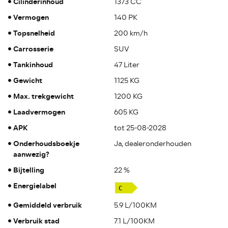
Cilinderinhoud
1373 CC
Vermogen
140 PK
Topsnelheid
200 km/h
Carrosserie
SUV
Tankinhoud
47 Liter
Gewicht
1125 KG
Max. trekgewicht
1200 KG
Laadvermogen
605 KG
APK
tot 25-08-2028
Onderhoudsboekje
Ja, dealeronderhouden
aanwezig?
Bijtelling
22 %
Energielabel
Gemiddeld verbruik
5.9 L/100KM
Verbruik stad
7.1 L/100KM