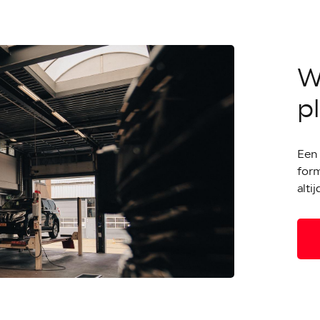
W
p
Een
for
alti