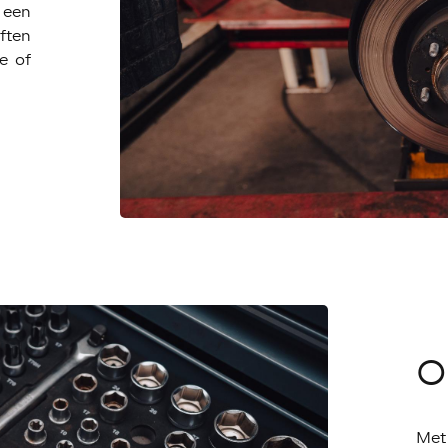
 een
ften
e of
O
Met