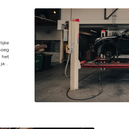
ijke
enoeg
 het
jaar,