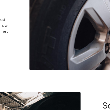
udt.
p uw
 het
S