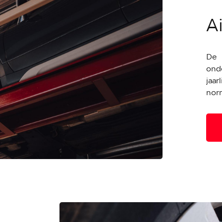
A
De 
ond
jaa
nor