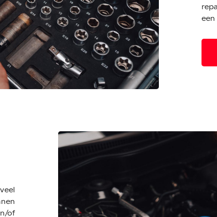
repa
een 
veel
ennen
n/of