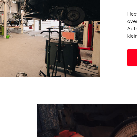
Hee
ove
Auto
kle
cont