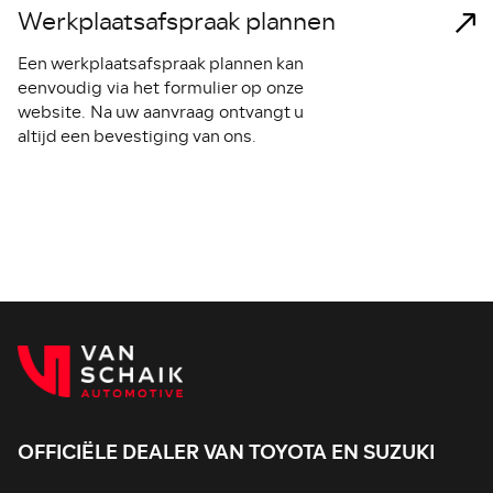
Werkplaatsafspraak plannen
A
Een werkplaatsafspraak plannen kan
W
eenvoudig via het formulier op onze
da
website. Na uw aanvraag ontvangt u
m
altijd een bevestiging van ons.
ge
t
Eu
ou
ke
OFFICIËLE DEALER VAN TOYOTA EN SUZUKI