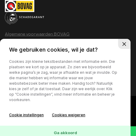
Algemene voorwaarden BOVAG
Privacy policy
We gebruiken cookies, wil je dat?
Cookies zijn kleine tekstbestanden met informatie erin. Die
plaatsen we kort op je apparaat. Zo zien we bijvoorbeeld
welke pagina’s je zag, waar je afhaakte en wat je invulde. Op
2026 - Krimpen aan den IJssel
die manier hebben wij informatie waar we jouw
websitebezoek beter mee maken. Handig toch? Natuurlijk
kies je zelf of je dat toestaat. Daar zijn we eerlijk over. Klik
op “Cookie instellingen”, vind meer informatie en beheer je
voorkeuren.
Cookie instellingen
Cookies weigeren
Ga akkoord