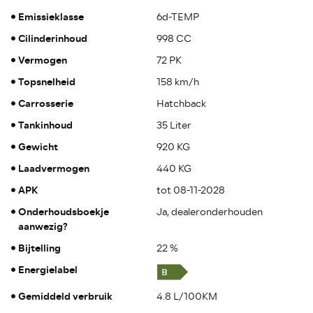
Emissieklasse
6d-TEMP
Cilinderinhoud
998 CC
Vermogen
72 PK
Topsnelheid
158 km/h
Carrosserie
Hatchback
Tankinhoud
35 Liter
Gewicht
920 KG
Laadvermogen
440 KG
APK
tot 08-11-2028
Onderhoudsboekje
Ja, dealeronderhouden
aanwezig?
Bijtelling
22 %
Energielabel
Gemiddeld verbruik
4.8 L/100KM