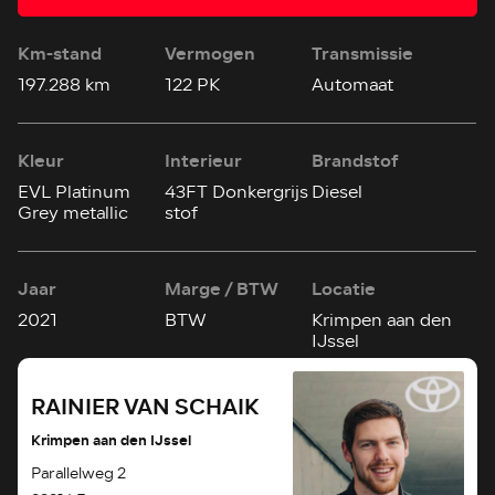
Km-stand
Vermogen
Transmissie
197.288 km
122 PK
Automaat
Kleur
Interieur
Brandstof
EVL Platinum
43FT Donkergrijs
Diesel
Grey metallic
stof
Jaar
Marge / BTW
Locatie
2021
BTW
Krimpen aan den
IJssel
RAINIER VAN SCHAIK
Krimpen aan den IJssel
Parallelweg 2