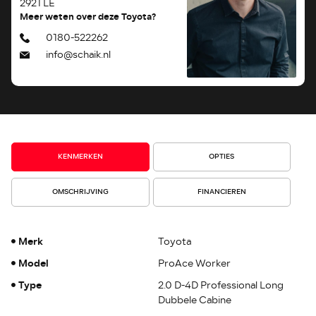
2921 LE
Meer weten over deze Toyota?
0180-522262
info@schaik.nl
KENMERKEN
OPTIES
OMSCHRIJVING
FINANCIEREN
Merk
Toyota
Model
ProAce Worker
Type
2.0 D-4D Professional Long
Dubbele Cabine