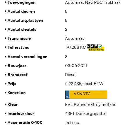
Toevoegingen
Automaat Navi PDC Trekhaak
Aantal deuren
5
Aantal zitplaatsen
5
Aantal sleutels
2
Transmissie
Automaat
Tellerstand
197.288 KM
Aantal versnellingen
8
Bouwjaar
03-06-2021
Brandstof
Diesel
Prijs
€ 22.435,- excl. BTW
Kenteken
VKN01V
Kleur
EVL Platinum Grey metallic
Interieurkleur
43FT Donkergrijs stof
Acceleratie 0-100
15.1 sec.