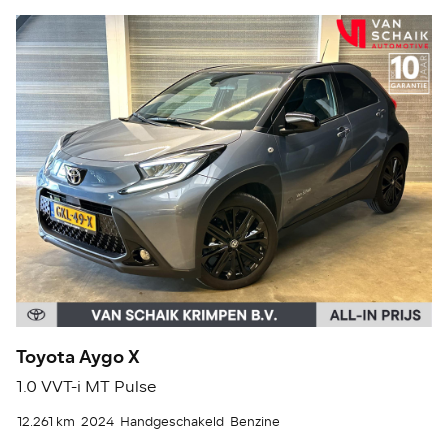
Toyota Aygo X
S
1.0 VVT-i MT Pulse
1.
12.261 km
2024
Handgeschakeld
Benzine
62