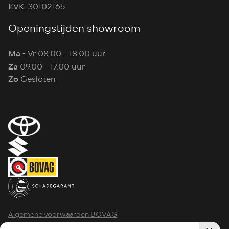
KVK: 30102165
Openingstijden showroom
Ma -
Vr 08.00 - 18.00 uur
Za
09.00 - 17.00 uur
Zo
Gesloten
Algemene voorwaarden BOVAG
Privacy policy