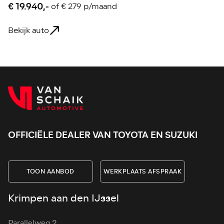
€ 19.940,-
€
of
€ 279 p/maand
Bekijk auto
Be
OFFICIËLE DEALER VAN TOYOTA EN SUZUKI
TOON AANBOD
WERKPLAATS AFSPRAAK
Krimpen aan den IJssel
Parallelweg 2