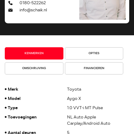
0180-522262
info@schaik.nl
KENMERKEN
OPTIES
OMSCHRIJVING
FINANCIEREN
Merk
Toyota
Model
Aygo X
Type
1.0 VVT-i MT Pulse
Toevoegingen
NL Auto Apple
Carplay/Android Auto
Aantal deuren
5