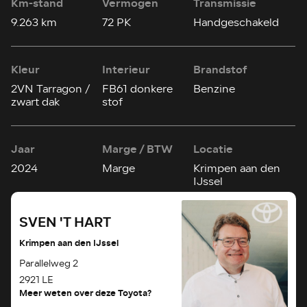
Km-stand
Vermogen
Transmissie
9.263 km
72 PK
Handgeschakeld
Kleur
Interieur
Brandstof
2VN Tarragon /
FB61 donkere
Benzine
zwart dak
stof
Jaar
Marge / BTW
Locatie
2024
Marge
Krimpen aan den
IJssel
SVEN 'T HART
Krimpen aan den IJssel
Parallelweg 2
2921 LE
Meer weten over deze Toyota?