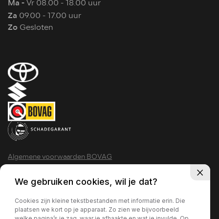
Ma -
Vr 08.00 - 18.00 uur
Za
09.00 - 17.00 uur
Zo
Gesloten
Algemene voorwaarden BOVAG
Privacy policy
We gebruiken cookies, wil je dat?
Cookies zijn kleine tekstbestanden met informatie erin. Die
plaatsen we kort op je apparaat. Zo zien we bijvoorbeeld
welke pagina’s je zag, waar je afhaakte en wat je invulde. Op