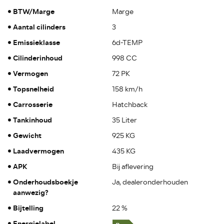
BTW/Marge
Marge
Aantal cilinders
3
Emissieklasse
6d-TEMP
Cilinderinhoud
998 CC
Vermogen
72 PK
Topsnelheid
158 km/h
Carrosserie
Hatchback
Tankinhoud
35 Liter
Gewicht
925 KG
Laadvermogen
435 KG
APK
Bij aflevering
Onderhoudsboekje
Ja, dealeronderhouden
aanwezig?
Bijtelling
22 %
Energielabel