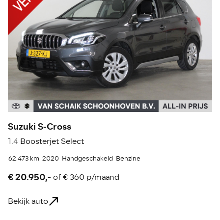
Suzuki S-Cross
T
1.4 Boosterjet Select
1.
62.473 km
2020
Handgeschakeld
Benzine
46
€ 20.950,-
€
of
€ 360 p/maand
Bekijk auto
Be