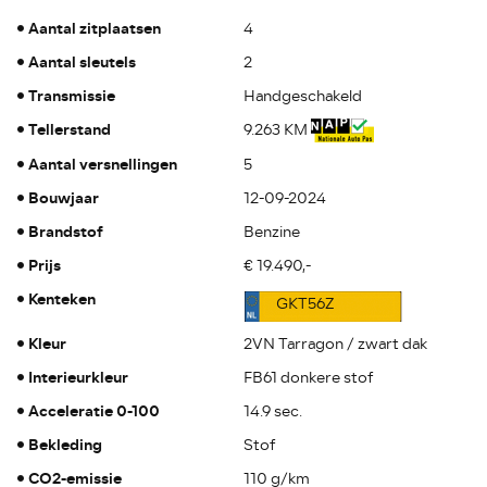
Aantal zitplaatsen
4
Aantal sleutels
2
Transmissie
Handgeschakeld
Tellerstand
9.263 KM
Aantal versnellingen
5
Bouwjaar
12-09-2024
Brandstof
Benzine
Prijs
€ 19.490,-
Kenteken
GKT56Z
Kleur
2VN Tarragon / zwart dak
Interieurkleur
FB61 donkere stof
Acceleratie 0-100
14.9 sec.
Bekleding
Stof
CO2-emissie
110 g/km