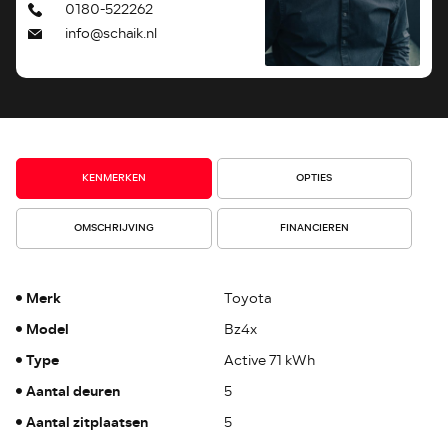
0180-522262
info@schaik.nl
KENMERKEN
OPTIES
OMSCHRIJVING
FINANCIEREN
Merk
Toyota
Model
Bz4x
Type
Active 71 kWh
Aantal deuren
5
Aantal zitplaatsen
5