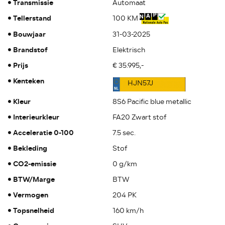
Transmissie
Automaat
Tellerstand
100 KM
Bouwjaar
31-03-2025
Brandstof
Elektrisch
Prijs
€ 35.995,-
Kenteken
HJN57J
Kleur
8S6 Pacific blue metallic
Interieurkleur
FA20 Zwart stof
Acceleratie 0-100
7.5 sec.
Bekleding
Stof
CO2-emissie
0 g/km
BTW/Marge
BTW
Vermogen
204 PK
Topsnelheid
160 km/h