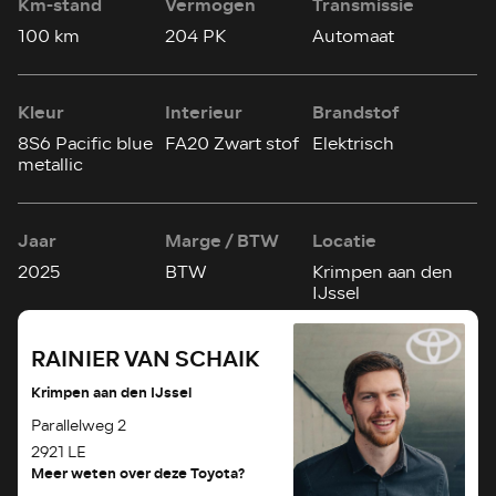
Km-stand
Vermogen
Transmissie
100 km
204 PK
Automaat
Kleur
Interieur
Brandstof
8S6 Pacific blue
FA20 Zwart stof
Elektrisch
metallic
Jaar
Marge / BTW
Locatie
2025
BTW
Krimpen aan den
IJssel
RAINIER VAN SCHAIK
Krimpen aan den IJssel
Parallelweg 2
2921 LE
Meer weten over deze Toyota?