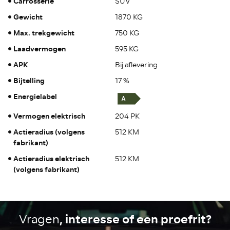
Carrosserie
SUV
Gewicht
1870 KG
Max. trekgewicht
750 KG
Laadvermogen
595 KG
APK
Bij aflevering
Bijtelling
17 %
Energielabel
Vermogen elektrisch
204 PK
Actieradius (volgens
512 KM
fabrikant)
Actieradius elektrisch
512 KM
(volgens fabrikant)
, interesse of een proefrit?
Vragen