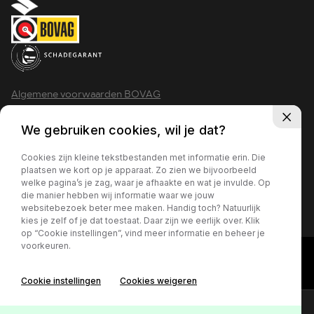
Algemene voorwaarden BOVAG
Privacy policy
We gebruiken cookies, wil je dat?
Cookies zijn kleine tekstbestanden met informatie erin. Die
plaatsen we kort op je apparaat. Zo zien we bijvoorbeeld
welke pagina’s je zag, waar je afhaakte en wat je invulde. Op
2026 - Krimpen aan den IJssel
die manier hebben wij informatie waar we jouw
websitebezoek beter mee maken. Handig toch? Natuurlijk
kies je zelf of je dat toestaat. Daar zijn we eerlijk over. Klik
op “Cookie instellingen”, vind meer informatie en beheer je
voorkeuren.
Cookie instellingen
Cookies weigeren
Contact
Online lease offerte?