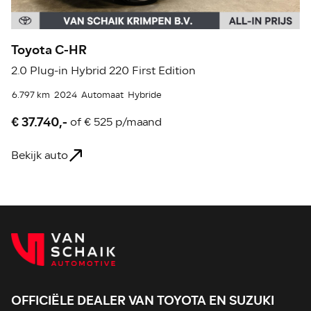
Toyota C-HR
T
2.0 Plug-in Hybrid 220 First Edition
2.
6.797 km
2024
Automaat
Hybride
46
€ 37.740,-
€
of
€ 525 p/maand
Bekijk auto
Be
OFFICIËLE DEALER VAN TOYOTA EN SUZUKI