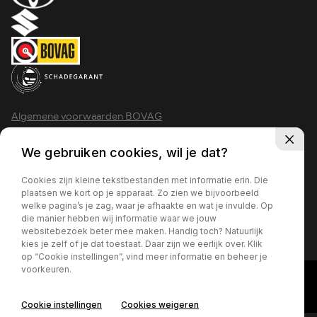
Algemene voorwaarden BOVAG
Privacy policy
We gebruiken cookies, wil je dat?
Cookies zijn kleine tekstbestanden met informatie erin. Die
plaatsen we kort op je apparaat. Zo zien we bijvoorbeeld
welke pagina’s je zag, waar je afhaakte en wat je invulde. Op
2026 - Krimpen aan den IJssel
die manier hebben wij informatie waar we jouw
websitebezoek beter mee maken. Handig toch? Natuurlijk
kies je zelf of je dat toestaat. Daar zijn we eerlijk over. Klik
op “Cookie instellingen”, vind meer informatie en beheer je
voorkeuren.
Cookie instellingen
Cookies weigeren