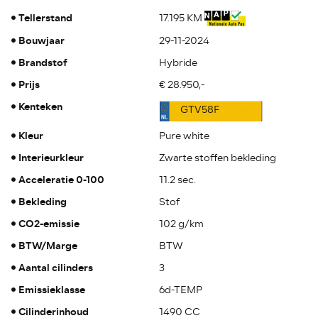
Tellerstand
17.195 KM
Bouwjaar
29-11-2024
Brandstof
Hybride
Prijs
€ 28.950,-
Kenteken
GTV58F
Kleur
Pure white
Interieurkleur
Zwarte stoffen bekleding
Acceleratie 0-100
11.2 sec.
Bekleding
Stof
CO2-emissie
102 g/km
BTW/Marge
BTW
Aantal cilinders
3
Emissieklasse
6d-TEMP
Cilinderinhoud
1490 CC