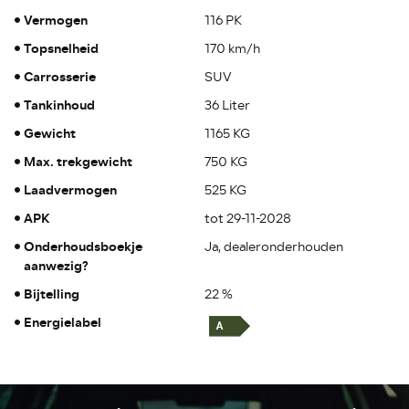
Vermogen
116 PK
Topsnelheid
170 km/h
Carrosserie
SUV
Tankinhoud
36 Liter
Gewicht
1165 KG
Max. trekgewicht
750 KG
Laadvermogen
525 KG
APK
tot 29-11-2028
Onderhoudsboekje
Ja, dealeronderhouden
aanwezig?
Bijtelling
22 %
Energielabel