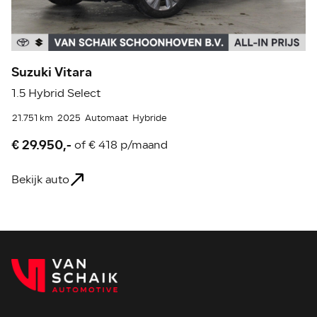
Suzuki Vitara
S
1.5 Hybrid Select
1.
21.751 km
2025
Automaat
Hybride
25
€ 29.950,-
€
of
€ 418 p/maand
Bekijk auto
Be