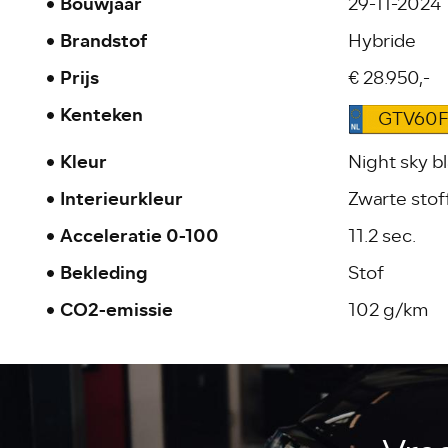
Bouwjaar
29-11-2024
Brandstof
Hybride
Prijs
€ 28.950,-
Kenteken
GTV60
Kleur
Night sky bl
Interieurkleur
Zwarte stof
Acceleratie 0-100
11.2 sec.
Bekleding
Stof
CO2-emissie
102 g/km