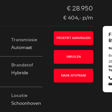
€ 28.950
€ 404,-
p/m
F
PROEFRIT AANVRAGEN
Transmissie
Automaat
S
B
INRUILEN
2
Brandstof
M
To
Hybride
MAAK AFSPRAAK
Locatie
Schoonhoven