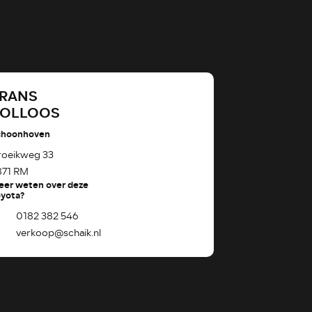
RANS
ROLLOOS
choonhoven
roeikweg 33
871 RM
eer weten over deze
yota?
0182 382 546
verkoop@schaik.nl