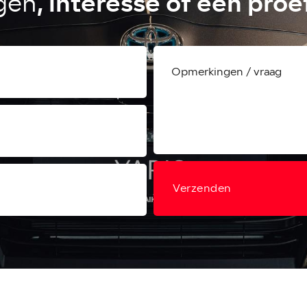
, interesse of een proe
gen
Verzenden