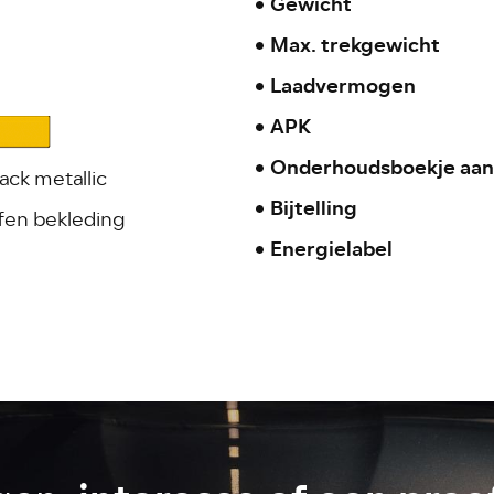
Gewicht
Max. trekgewicht
Laadvermogen
APK
F
Onderhoudsboekje aan
ack metallic
Bijtelling
fen bekleding
Energielabel