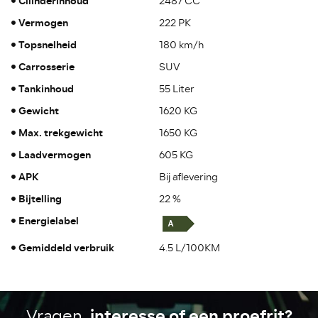
Cilinderinhoud
2487 CC
Vermogen
222 PK
Topsnelheid
180 km/h
Carrosserie
SUV
Tankinhoud
55 Liter
Gewicht
1620 KG
Max. trekgewicht
1650 KG
Laadvermogen
605 KG
APK
Bij aflevering
Bijtelling
22 %
Energielabel
Gemiddeld verbruik
4.5 L/100KM
, interesse of een proefrit?
Vragen