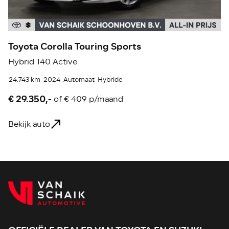
Toyota Corolla Touring Sports
T
Hybrid 140 Active
Hy
24.743 km
2024
Automaat
Hybride
16
€ 29.350,-
€
of
€ 409 p/maand
Bekijk auto
Be