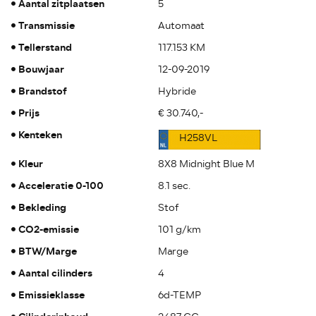
Aantal zitplaatsen
5
Transmissie
Automaat
Tellerstand
117.153 KM
Bouwjaar
12-09-2019
Brandstof
Hybride
Prijs
€ 30.740,-
Kenteken
H258VL
Kleur
8X8 Midnight Blue M
Acceleratie 0-100
8.1 sec.
Bekleding
Stof
CO2-emissie
101 g/km
BTW/Marge
Marge
Aantal cilinders
4
Emissieklasse
6d-TEMP