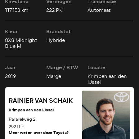
Km-stand
Vermogen
Transmissie
117.153 km
222 PK
Automaat
Kleur
Brandstof
8X8 Midnight
Hybride
Blue M
Jaar
Marge / BTW
Locatie
2019
Marge
Krimpen aan den
IJssel
RAINIER VAN SCHAIK
Krimpen aan den IJssel
Parallelweg 2
2921 LE
Meer weten over deze Toyota?