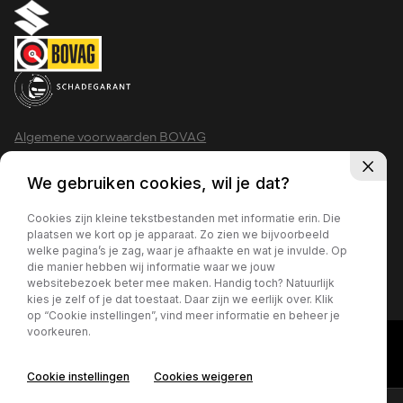
Algemene voorwaarden BOVAG
Privacy policy
We gebruiken cookies, wil je dat?
Cookies zijn kleine tekstbestanden met informatie erin. Die
plaatsen we kort op je apparaat. Zo zien we bijvoorbeeld
welke pagina’s je zag, waar je afhaakte en wat je invulde. Op
2026 - Krimpen aan den IJssel
die manier hebben wij informatie waar we jouw
websitebezoek beter mee maken. Handig toch? Natuurlijk
kies je zelf of je dat toestaat. Daar zijn we eerlijk over. Klik
op “Cookie instellingen”, vind meer informatie en beheer je
voorkeuren.
Cookie instellingen
Cookies weigeren