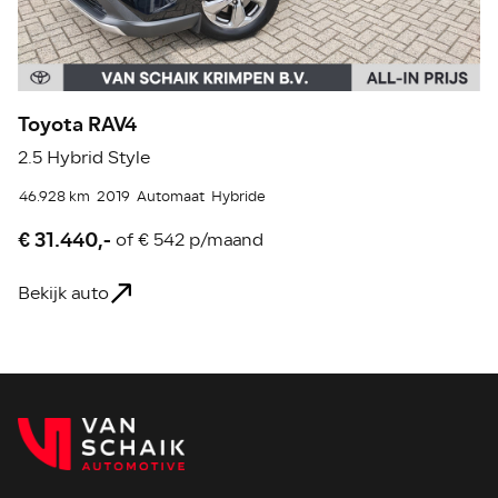
Toyota RAV4
T
2.5 Hybrid Style
1
46.928 km
2019
Automaat
Hybride
16
€ 31.440,-
€
of
€ 542 p/maand
Bekijk auto
Be