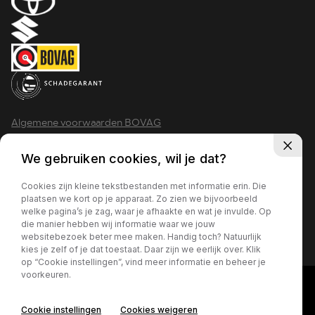
Algemene voorwaarden BOVAG
Privacy policy
We gebruiken cookies, wil je dat?
Cookies zijn kleine tekstbestanden met informatie erin. Die
plaatsen we kort op je apparaat. Zo zien we bijvoorbeeld
welke pagina’s je zag, waar je afhaakte en wat je invulde. Op
2026 - Krimpen aan den IJssel
die manier hebben wij informatie waar we jouw
websitebezoek beter mee maken. Handig toch? Natuurlijk
kies je zelf of je dat toestaat. Daar zijn we eerlijk over. Klik
op “Cookie instellingen”, vind meer informatie en beheer je
voorkeuren.
Cookie instellingen
Cookies weigeren