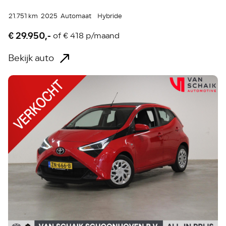
21.751 km
2025
Automaat
Hybride
€ 29.950,-
of
€ 418 p/maand
Bekijk auto