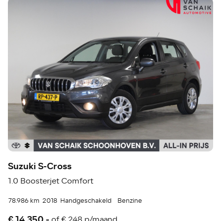
Suzuki S-Cross
1.0 Boosterjet Comfort
78.986 km
2018
Handgeschakeld
Benzine
€ 14.350,-
of
€ 248 p/maand