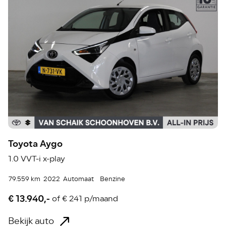
Toyota Aygo
1.0 VVT-i x-play
79.559 km
2022
Automaat
Benzine
€ 13.940,-
of
€ 241 p/maand
Bekijk auto