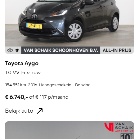
Toyota Aygo
1.0 VVT-i x-now
154.551 km
2016
Handgeschakeld
Benzine
€ 6.740,-
of
€ 117 p/maand
Bekijk auto