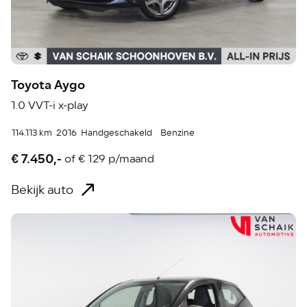
Toyota Aygo
1.0 VVT-i x-play
114.113 km
2016
Handgeschakeld
Benzine
€ 7.450,-
of
€ 129 p/maand
Bekijk auto