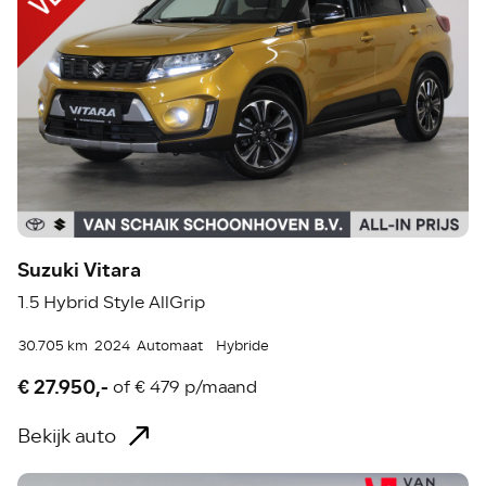
Suzuki Vitara
1.5 Hybrid Style AllGrip
30.705 km
2024
Automaat
Hybride
€ 27.950,-
of
€ 479 p/maand
Bekijk auto