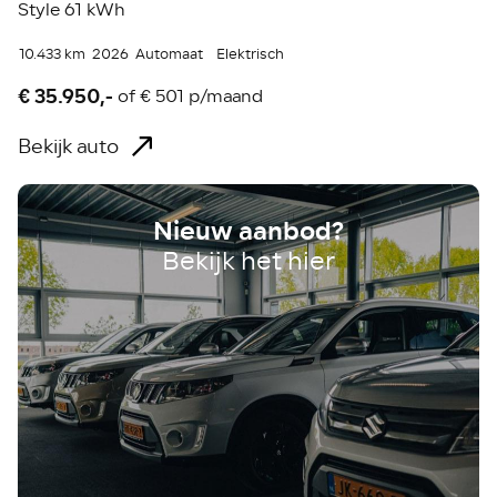
Style 61 kWh
10.433 km
2026
Automaat
Elektrisch
€ 35.950,-
of
€ 501 p/maand
Bekijk auto
Nieuw aanbod?
Bekijk het hier