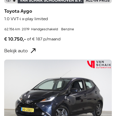
Toyota Aygo
1.0 VVT-i x-play limited
62.156 km
2019
Handgeschakeld
Benzine
€ 10.750,-
of
€ 187 p/maand
Bekijk auto