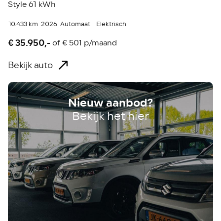
Style 61 kWh
10.433 km
2026
Automaat
Elektrisch
€ 35.950,-
of
€ 501 p/maand
Bekijk auto
Nieuw aanbod?
Bekijk het hier