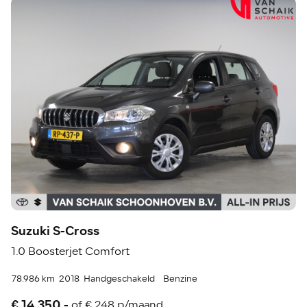
Suzuki S-Cross
1.0 Boosterjet Comfort
78.986 km
2018
Handgeschakeld
Benzine
€ 14.350,-
of
€ 248 p/maand