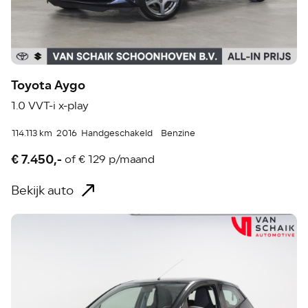
Toyota Aygo
1.0 VVT-i x-play
114.113 km
2016
Handgeschakeld
Benzine
€ 7.450,-
of
€ 129 p/maand
Bekijk auto