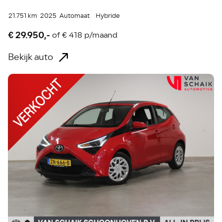
21.751 km
2025
Automaat
Hybride
€ 29.950,-
of
€ 418 p/maand
Bekijk auto