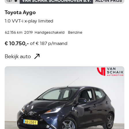
Toyota Aygo
1.0 VVT-i x-play limited
62.156 km
2019
Handgeschakeld
Benzine
€ 10.750,-
of
€ 187 p/maand
Bekijk auto