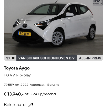
Toyota Aygo
1.0 VVT-i x-play
79.559 km
2022
Automaat
Benzine
€ 13.940,-
of
€ 241 p/maand
Bekijk auto