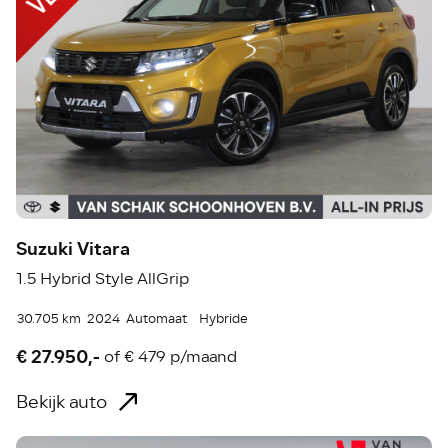
Suzuki Vitara
1.5 Hybrid Style AllGrip
30.705 km
2024
Automaat
Hybride
€ 27.950,-
of
€ 479 p/maand
Bekijk auto