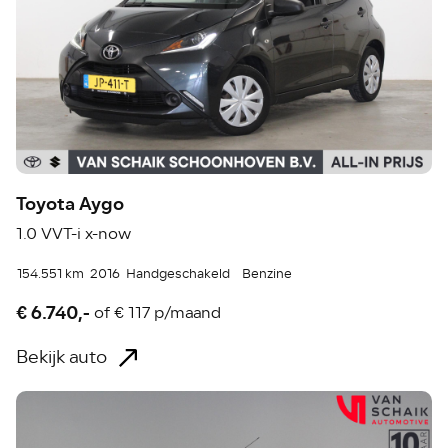
Toyota Aygo
1.0 VVT-i x-now
154.551 km
2016
Handgeschakeld
Benzine
€ 6.740,-
of
€ 117 p/maand
Bekijk auto